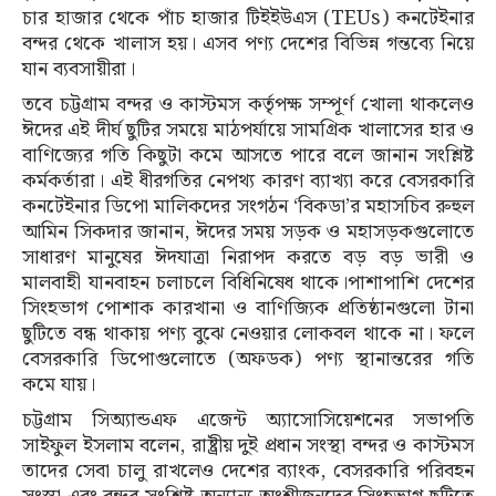
চার হাজার থেকে পাঁচ হাজার টিইইউএস (TEUs) কনটেইনার
বন্দর থেকে খালাস হয়। এসব পণ্য দেশের বিভিন্ন গন্তব্যে নিয়ে
যান ব্যবসায়ীরা।
তবে চট্টগ্রাম বন্দর ও কাস্টমস কর্তৃপক্ষ সম্পূর্ণ খোলা থাকলেও
ঈদের এই দীর্ঘ ছুটির সময়ে মাঠপর্যায়ে সামগ্রিক খালাসের হার ও
বাণিজ্যের গতি কিছুটা কমে আসতে পারে বলে জানান সংশ্লিষ্ট
কর্মকর্তারা। এই ধীরগতির নেপথ্য কারণ ব্যাখ্যা করে বেসরকারি
কনটেইনার ডিপো মালিকদের সংগঠন ‘বিকডা’র মহাসচিব রুহুল
আমিন সিকদার জানান, ঈদের সময় সড়ক ও মহাসড়কগুলোতে
সাধারণ মানুষের ঈদযাত্রা নিরাপদ করতে বড় বড় ভারী ও
মালবাহী যানবাহন চলাচলে বিধিনিষেধ থাকে।পাশাপাশি দেশের
সিংহভাগ পোশাক কারখানা ও বাণিজ্যিক প্রতিষ্ঠানগুলো টানা
ছুটিতে বন্ধ থাকায় পণ্য বুঝে নেওয়ার লোকবল থাকে না। ফলে
বেসরকারি ডিপোগুলোতে (অফডক) পণ্য স্থানান্তরের গতি
কমে যায়।
চট্টগ্রাম সিঅ্যান্ডএফ এজেন্ট অ্যাসোসিয়েশনের সভাপতি
সাইফুল ইসলাম বলেন, রাষ্ট্রীয় দুই প্রধান সংস্থা বন্দর ও কাস্টমস
তাদের সেবা চালু রাখলেও দেশের ব্যাংক, বেসরকারি পরিবহন