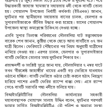
শুক্রবার (৫ জুন) সকাল সাড়ে ৯টার দিকে এ দুর্ঘটনা ঘটে। পরে
উদ্ধারকারী জাহাজ ‘হামজা’র সহায়তায় নদী থেকে বাসটি তোলা
হয়। গোয়ালন্দ উপজেলা নির্বাহী কর্মকর্তা (ইউএনও) জানান,
দুর্ঘটনার পর স্থানীয়দের সহায়তায় বাসের চালক, হেলপার ও
সুপারভাইজারকে জীবিত উদ্ধার করা হয়েছে। তাদের গোয়ালন্দ
উপজেলা স্বাস্থ্য কমপ্লেক্সে চিকিৎসা দেওয়া হচ্ছে।
এসবি সুপার ডিলাক্স পরিবহনের দৌলতদিয়া ঘাট তত্ত্বাবধায়ক
বারেক শেখ জানান, কুষ্টিয়া থেকে ছেড়ে আসা বাসটিতে ৩৭ জন
যাত্রী ছিলেন। ফেরিঘাটে পৌঁছানোর পর নিয়ম অনুযায়ী যাত্রীদের
নামিয়ে দেওয়া হয়। এরপর চালক, হেলপার ও সুপারভাইজার
বাসটি ফেরিতে তোলার সময় দুর্ঘটনার শিকার হন।
প্রত্যক্ষদর্শী ও সংশ্লিষ্ট সূত্রে জানা যায়, দৌলতদিয়ার ৭ নম্বর ঘাটে
তখন ‘বীরশ্রেষ্ঠ জাহাঙ্গীর’ নামের একটি বড় ফেরিতে যানবাহন
ওঠানো হচ্ছিল। বাসটি ফেরিতে ওঠার চেষ্টা করলে হঠাৎ নিয়ন্ত্রণ
হারিয়ে পাশের একটি ফেরির র‌্যাম্পে ধাক্কা দেয়। এতে র‌্যাম্প
ভেঙে বাসটি সরাসরি পদ্মা নদীতে তলিয়ে যায়।
বিআইডব্লিউটিসির দৌলতদিয়া কার্যালয়ের সহকারী
মহাব্যবস্থাপক মোহাম্মদ সালাহ উদ্দিন বলেন, দুর্ঘটনার পরপরই
ফায়ার সার্ভিস, বিআইডব্লিউটিএ, নৌ পুলিশ ও অন্যান্য সংস্থা