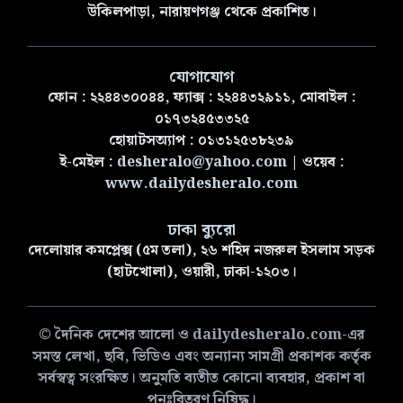
উকিলপাড়া, নারায়ণগঞ্জ থেকে প্রকাশিত।
যোগাযোগ
ফোন : ২২৪৪৩০০৪৪, ফ্যাক্স : ২২৪৪৩২৯১১, মোবাইল :
০১৭৩২৪৫৩৩২৫
হোয়াটসঅ্যাপ : ০১৩১২৫৩৮২৩৯
ই-মেইল :
desheralo@yahoo.com
| ওয়েব :
www.dailydesheralo.com
ঢাকা ব্যুরো
দেলোয়ার কমপ্লেক্স (৫ম তলা), ২৬ শহিদ নজরুল ইসলাম সড়ক
(হাটখোলা), ওয়ারী, ঢাকা-১২০৩।
© দৈনিক দেশের আলো ও dailydesheralo.com-এর
সমস্ত লেখা, ছবি, ভিডিও এবং অন্যান্য সামগ্রী প্রকাশক কর্তৃক
সর্বস্বত্ব সংরক্ষিত। অনুমতি ব্যতীত কোনো ব্যবহার, প্রকাশ বা
পুনঃবিতরণ নিষিদ্ধ।