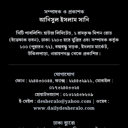
সম্পাদক ও প্রকাশক
আনিসুল ইসলাম সানি
সিটি পাবলিশিং হাউজ লিমিটেড, ১ রামকৃষ্ণ মিশন রোড
(ইত্তেফাক ভবন), ঢাকা-১২০৩ হতে মুদ্রিত এবং সম্পাদক কর্তৃক
১০০ (পুরাতন-৭২), বঙ্গবন্ধু সড়ক, ইসলাম মার্কেট,
উকিলপাড়া, নারায়ণগঞ্জ থেকে প্রকাশিত।
যোগাযোগ
ফোন : ২২৪৪৩০০৪৪, ফ্যাক্স : ২২৪৪৩২৯১১, মোবাইল :
০১৭৩২৪৫৩৩২৫
হোয়াটসঅ্যাপ : ০১৩১২৫৩৮২৩৯
ই-মেইল :
desheralo@yahoo.com
| ওয়েব :
www.dailydesheralo.com
ঢাকা ব্যুরো