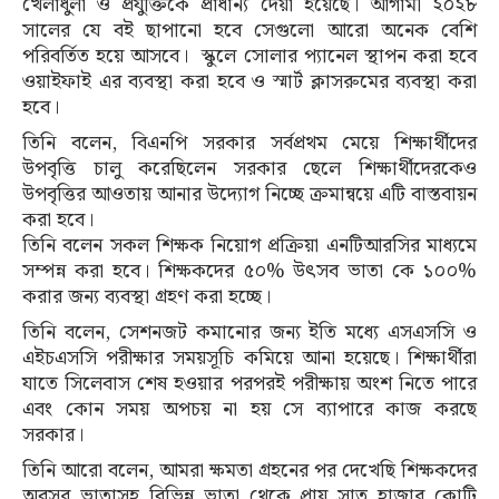
খেলাধুলা ও প্রযুক্তিকে প্রাধান্য দেয়া হয়েছে। আগামী ২০২৮
সালের যে বই ছাপানো হবে সেগুলো আরো অনেক বেশি
পরিবর্তিত হয়ে আসবে। স্কুলে সোলার প্যানেল স্থাপন করা হবে
ওয়াইফাই এর ব্যবস্থা করা হবে ও স্মার্ট ক্লাসরুমের ব্যবস্থা করা
হবে।
তিনি বলেন, বিএনপি সরকার সর্বপ্রথম মেয়ে শিক্ষার্থীদের
উপবৃত্তি চালু করেছিলেন সরকার ছেলে শিক্ষার্থীদেরকেও
উপবৃত্তির আওতায় আনার উদ্যোগ নিচ্ছে ক্রমান্বয়ে এটি বাস্তবায়ন
করা হবে।
তিনি বলেন সকল শিক্ষক নিয়োগ প্রক্রিয়া এনটিআরসির মাধ্যমে
সম্পন্ন করা হবে। শিক্ষকদের ৫০% উৎসব ভাতা কে ১০০%
করার জন্য ব্যবস্থা গ্রহণ করা হচ্ছে।
তিনি বলেন, সেশনজট কমানোর জন্য ইতি মধ্যে এসএসসি ও
এইচএসসি পরীক্ষার সময়সূচি কমিয়ে আনা হয়েছে। শিক্ষার্থীরা
যাতে সিলেবাস শেষ হওয়ার পরপরই পরীক্ষায় অংশ নিতে পারে
এবং কোন সময় অপচয় না হয় সে ব্যাপারে কাজ করছে
সরকার।
তিনি আরো বলেন, আমরা ক্ষমতা গ্রহনের পর দেখেছি শিক্ষকদের
অবসর ভাতাসহ বিভিন্ন ভাতা থেকে প্রায় সাত হাজার কোটি