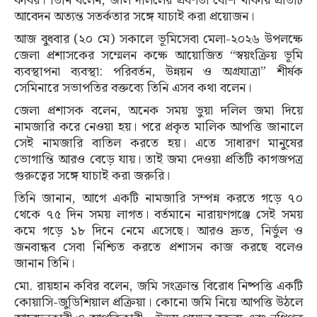
কবির। তিনি বলেন, জাল দলিলের প্রবণতা বেশি থাকায় প্রতিটি
আবেদন অত্যন্ত সতর্কতার সঙ্গে যাচাই করা প্রয়োজন।
আজ বুধবার (২০ মে) সকালে ভূমিসেবা মেলা-২০২৬ উপলক্ষে
জেলা প্রশাসকের সম্মেলন কক্ষে আয়োজিত “স্বয়ংক্রিয় ভূমি
ব্যবস্থাপনা ব্যবস্থা: পরিবর্তন, উন্নয়ন ও অগ্রযাত্রা” শীর্ষক
সেমিনারে সভাপতির বক্তব্যে তিনি এসব কথা বলেন।
জেলা প্রশাসক বলেন, অনেক সময় ভুয়া দলিল জমা দিয়ে
নামজারি করে নেওয়া হয়। পরে প্রকৃত মালিক আপত্তি জানালে
সেই নামজারি বাতিল করতে হয়। এতে সাধারণ মানুষের
ভোগান্তি আরও বেড়ে যায়। তাই জমা দেওয়া প্রতিটি কাগজপত্র
গুরুত্বের সঙ্গে যাচাই করা জরুরি।
তিনি জানান, আগে একটি নামজারি সম্পন্ন করতে গড়ে ৭০
থেকে ৭৫ দিন সময় লাগত। বর্তমানে নারায়ণগঞ্জে সেই সময়
কমে গড়ে ১৮ দিনে নেমে এসেছে। আরও দ্রুত, নির্ভুল ও
জনবান্ধব সেবা নিশ্চিত করতে প্রশাসন কাজ করছে বলেও
জানান তিনি।
মো. রায়হান কবির বলেন, জমি সংক্রান্ত বিরোধ নিষ্পত্তি একটি
কোয়াসি-জুডিশিয়াল প্রক্রিয়া। কোনো জমি নিয়ে আপত্তি উঠলে