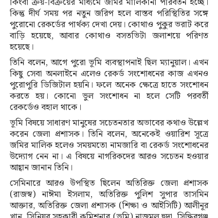
কিংবা ক্রয়-বিক্রয়ের মাধ্যমে জমির মালিকানা পরিবর্তন হচ্ছে।
কিন্তু দীর্ঘ সময় পর নতুন জরিপ হলে বাস্তব পরিস্থিতির সঙ্গে
পুরোনো রেকর্ডের পার্থক্য দেখা দেয়। কোথাও পুকুর ভরাট করে
বাড়ি হয়েছে, আবার কোথাও বসতভিটা জলাশয়ে পরিণত
হয়েছে।
তিনি বলেন, আগে পুরো ভূমি ব্যবস্থাপনাই ছিল ম্যানুয়াল। এখন
কিছু সেবা অনলাইনে এলেও রেকর্ড সংশোধনের কাজ এখনও
পুরোপুরি ডিজিটাল হয়নি। ফলে অনেক ক্ষেত্রে হাতে সংশোধন
করতে হয়। কোনো ভুল সংশোধন না হলে সেটি পরবর্তী
রেকর্ডেও বহাল থাকে।
ভূমি বিষয়ে সাধারণ মানুষের সচেতনতার অভাবের কথাও উল্লেখ
করেন জেলা প্রশাসক। তিনি বলেন, অনেকেই ওয়ারিশ সূত্রে
জমির মালিক হলেও সময়মতো নামজারি বা রেকর্ড সংশোধনের
উদ্যোগ নেন না। এ বিষয়ে নাগরিকদের আরও সচেতন হওয়ার
আহ্বান জানান তিনি।
সেমিনারে আরও উপস্থিত ছিলেন অতিরিক্ত জেলা প্রশাসক
(রাজস্ব) নাঈমা ইসলাম, অতিরিক্ত পুলিশ সুপার তাসমিন
আক্তার, অতিরিক্ত জেলা প্রশাসক (শিক্ষা ও আইসিটি) আলীনূর
খান, সিনিয়র সহকারী কমিশনার (ভূমি) নাজমুল হুদা, সিদ্ধিরগঞ্জ