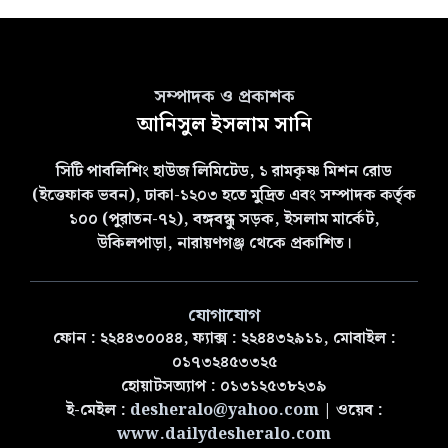
সম্পাদক ও প্রকাশক
আনিসুল ইসলাম সানি
সিটি পাবলিশিং হাউজ লিমিটেড, ১ রামকৃষ্ণ মিশন রোড
(ইত্তেফাক ভবন), ঢাকা-১২০৩ হতে মুদ্রিত এবং সম্পাদক কর্তৃক
১০০ (পুরাতন-৭২), বঙ্গবন্ধু সড়ক, ইসলাম মার্কেট,
উকিলপাড়া, নারায়ণগঞ্জ থেকে প্রকাশিত।
যোগাযোগ
ফোন : ২২৪৪৩০০৪৪, ফ্যাক্স : ২২৪৪৩২৯১১, মোবাইল :
০১৭৩২৪৫৩৩২৫
হোয়াটসঅ্যাপ : ০১৩১২৫৩৮২৩৯
ই-মেইল :
desheralo@yahoo.com
| ওয়েব :
www.dailydesheralo.com