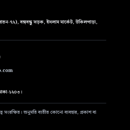
তন-৭২), বঙ্গবন্ধু সড়ক, ইসলাম মার্কেট, উকিলপাড়া,
৫
o.com
 ঢাকা-১২০৩।
 সংরক্ষিত। অনুমতি ব্যতীত কোনো ব্যবহার, প্রকাশ বা