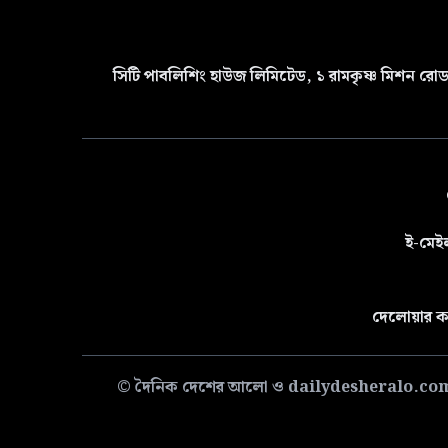
সিটি পাবলিশিং হাউজ লিমিটেড, ১ রামকৃষ্ণ মিশন রোড 
ই-মেই
দেলোয়ার ক
© দৈনিক দেশের আলো ও dailydesheralo.com-এর সমস্ত