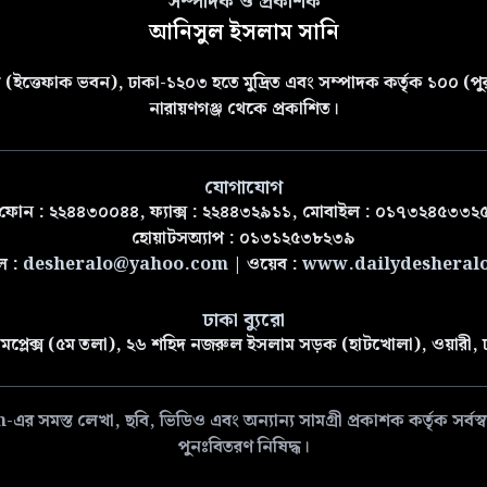
সম্পাদক ও প্রকাশক
আনিসুল ইসলাম সানি
(ইত্তেফাক ভবন), ঢাকা-১২০৩ হতে মুদ্রিত এবং সম্পাদক কর্তৃক ১০০ (পুরা
নারায়ণগঞ্জ থেকে প্রকাশিত।
যোগাযোগ
ফোন : ২২৪৪৩০০৪৪, ফ্যাক্স : ২২৪৪৩২৯১১, মোবাইল : ০১৭৩২৪৫৩৩২
হোয়াটসঅ্যাপ : ০১৩১২৫৩৮২৩৯
ল :
desheralo@yahoo.com
| ওয়েব :
www.dailydesheral
ঢাকা ব্যুরো
মপ্লেক্স (৫ম তলা), ২৬ শহিদ নজরুল ইসলাম সড়ক (হাটখোলা), ওয়ারী,
 লেখা, ছবি, ভিডিও এবং অন্যান্য সামগ্রী প্রকাশক কর্তৃক সর্বস্বত্ব
পুনঃবিতরণ নিষিদ্ধ।