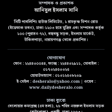
সম্পাদক ও প্রকাশক
আনিসুল ইসলাম সানি
সিটি পাবলিশিং হাউজ লিমিটেড, ১ রামকৃষ্ণ মিশন রোড
(ইত্তেফাক ভবন), ঢাকা-১২০৩ হতে মুদ্রিত এবং সম্পাদক কর্তৃক
১০০ (পুরাতন-৭২), বঙ্গবন্ধু সড়ক, ইসলাম মার্কেট,
উকিলপাড়া, নারায়ণগঞ্জ থেকে প্রকাশিত।
যোগাযোগ
ফোন : ২২৪৪৩০০৪৪, ফ্যাক্স : ২২৪৪৩২৯১১, মোবাইল :
০১৭৩২৪৫৩৩২৫
হোয়াটসঅ্যাপ : ০১৩১২৫৩৮২৩৯
ই-মেইল :
desheralo@yahoo.com
| ওয়েব :
www.dailydesheralo.com
ঢাকা ব্যুরো
দেলোয়ার কমপ্লেক্স (৫ম তলা), ২৬ শহিদ নজরুল ইসলাম সড়ক