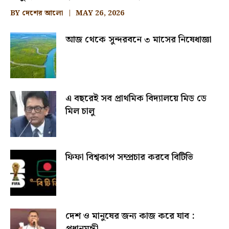
BY
দেশের আলো
MAY 26, 2026
আজ থেকে সুন্দরবনে ৩ মাসের নিষেধাজ্ঞা
এ বছরেই সব প্রাথমিক বিদ্যালয়ে মিড ডে
মিল চালু
ফিফা বিশ্বকাপ সম্প্রচার করবে বিটিভি
দেশ ও মানুষের জন্য কাজ করে যাব :
প্রধানমন্ত্রী