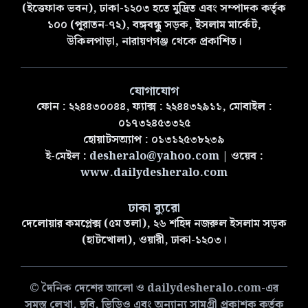
(ইত্তেফাক ভবন), ঢাকা-১২০৩ হতে মুদ্রিত এবং সম্পাদক কর্তৃক
১০০ (পুরাতন-৭২), বঙ্গবন্ধু সড়ক, ইসলাম মার্কেট,
উকিলপাড়া, নারায়ণগঞ্জ থেকে প্রকাশিত।
যোগাযোগ
ফোন : ২২৪৪৩০০৪৪, ফ্যাক্স : ২২৪৪৩২৯১১, মোবাইল :
০১৭৩২৪৫৩৩২৫
হোয়াটসঅ্যাপ : ০১৩১২৫৩৮২৩৯
ই-মেইল :
desheralo@yahoo.com
| ওয়েব :
www.dailydesheralo.com
ঢাকা ব্যুরো
দেলোয়ার কমপ্লেক্স (৫ম তলা), ২৬ শহিদ নজরুল ইসলাম সড়ক
(হাটখোলা), ওয়ারী, ঢাকা-১২০৩।
© দৈনিক দেশের আলো ও dailydesheralo.com-এর
সমস্ত লেখা, ছবি, ভিডিও এবং অন্যান্য সামগ্রী প্রকাশক কর্তৃক